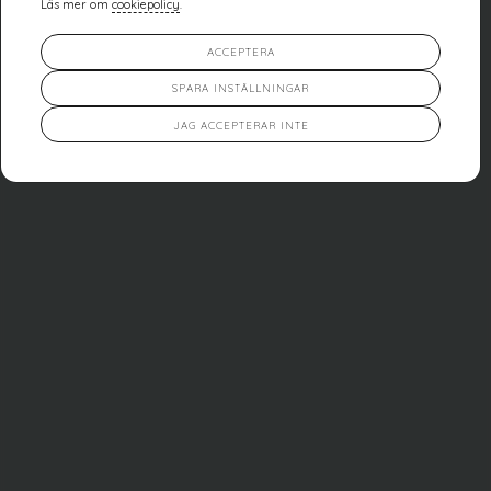
Läs mer om
cookiepolicy
.
ACCEPTERA
SPARA INSTÄLLNINGAR
JAG ACCEPTERAR INTE
FAMILJEHEM