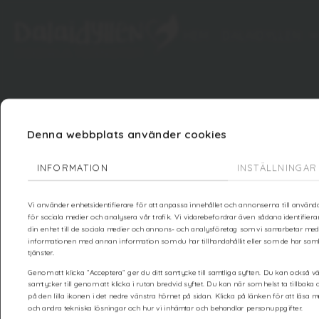
HEM
DALAIDYLLEN
Denna webbplats använder cookies
INFORMATION
INSTÄLLNINGAR
Vi använder enhetsidentifierare för att anpassa innehållet och annonserna till använda
för sociala medier och analysera vår trafik. Vi vidarebefordrar även sådana identifie
din enhet till de sociala medier och annons- och analysföretag som vi samarbetar med
informationen med annan information som du har tillhandahållit eller som de har saml
tjänster.
Genom att klicka ”Acceptera” ger du ditt samtycke till samtliga syften. Du kan också vä
samtycker till genom att klicka i rutan bredvid syftet. Du kan när som helst ta tillbaka
på den lilla ikonen i det nedre vänstra hörnet på sidan. Klicka på länken för att läsa
och andra tekniska lösningar och hur vi inhämtar och behandlar personuppgifter.