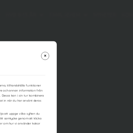
HVB 8-13 ÅR
FAMILJEHEM
NYHETER
KON
rna, tillhandahålla funktioner
rare och annan information från
. Dessa kan i sin tur kombinera
at in när du har använt deras
lja att uppge vilka syften du
 ditt samtycke genom att klicka
 mer om hur vi använder kakor